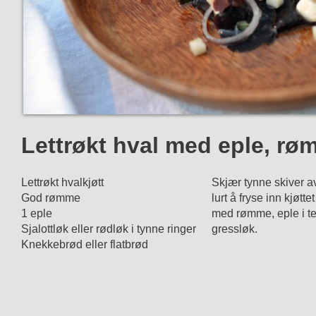
Lettrøkt hval med eple, rø
Lettrøkt hvalkjøtt
Skjær tynne skiver av
God rømme
lurt å fryse inn kjøtte
1 eple
med rømme, eple i ter
Sjalottløk eller rødløk i tynne ringer
gressløk.
Knekkebrød eller flatbrød